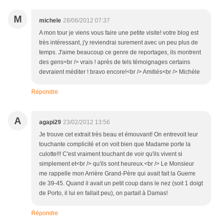
M
michele
28/06/2012 07:37
A mon tour je viens vous faire une petite visite! votre blog est
très intéressant, j'y reviendrai surement avec un peu plus de
temps. J'aime beaucoup ce genre de reportages, ils montrent
des gens<br /> vrais ! après de tels témoignages certains
devraient méditer ! bravo encore!<br /> Amitiés<br /> Michèle
Répondre
A
agapi29
23/02/2012 13:56
Je trouve cet extrait très beau et émouvant! On entrevoit leur
touchante complicité et on voit bien que Madame porte la
culotte!!! C'est vraiment touchant de voir qu'ils vivent si
simplement et<br /> qu'ils sont heureux.<br /> Le Monsieur
me rappelle mon Arrière Grand-Père qui avait fait la Guerre
de 39-45. Quand il avait un petit coup dans le nez (soit 1 doigt
de Porto, il lui en fallait peu), on partait à Damas!
Répondre