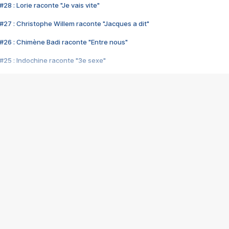
28 : Lorie raconte "Je vais vite"
#27 : Christophe Willem raconte "Jacques a dit"
#26 : Chimène Badi raconte "Entre nous"
#25 : Indochine raconte "3e sexe"
#24 : Zaho raconte "C'est chelou"
#23 : Patrick Bruel raconte "Au café des délices"
#22 : Kyo raconte "Le chemin"
#21 : Nolwenn Leroy raconte "Cassé"
#20 : Patrick Hernandez raconte "Born to be alive"
#19 : Lorie raconte "Près de moi"
#18 : Michael Jones raconte "A nos actes manqués" (avec Jean-Jacque
#17 : Khaled raconte "Aïcha"
#16 : Corneille raconte "Parce qu'on vient de loin"